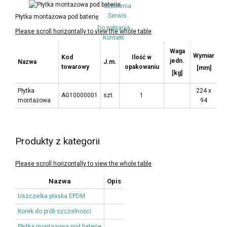
Szkolenia
Serwis
Płytka montażowa pod baterię
Do pobrania
Kontakt
Waga
Wymiar
Kod
Ilość w
jedn.
Nazwa
J.m.
towarowy
opakowaniu
[mm]
[kg]
Płytka
224 x
AG10000001
szt.
1
montażowa
94
Produkty z kategorii
Nazwa
Opis
Uszczelka płaska EPDM
Korek do prób szczelności
Płytka montażowa pod baterie