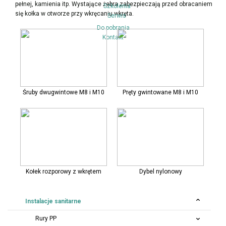
pełnej, kamienia itp. Wystające żebra zabezpieczają przed obracaniem
Szkolenia
się kołka w otworze przy wkręcaniu wkręta.
Serwis
Do pobrania
Kontakt
Śruby dwugwintowe M8 i M10
Pręty gwintowane M8 i M10
Kołek rozporowy z wkrętem
Dybel nylonowy
Instalacje sanitarne
Rury PP