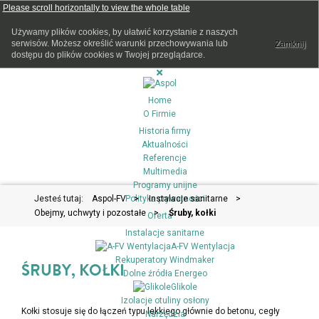
Używamy plików cookies, by ułatwić korzystanie z naszych
serwisów. Możesz określić warunki przechowywania lub
Zamknij
dostępu do plików cookies w Twojej przeglądarce.
Home
O Firmie
Historia firmy
Aktualności
Referencje
Multimedia
Programy unijne
Jesteś tutaj:
Aspol-FV
Polityka prywatności
>
Instalacje sanitarne
>
Obejmy, uchwyty i pozostałe
>
Śruby, kołki
Oferta
Instalacje sanitarne
A-FV Wentylacja
Rekuperatory Windmaker
ŚRUBY, KOŁKI
Dolne źródła Energeo
Glikole
Izolacje otuliny osłony
Kołki stosuje się do łączeń typu lekkiego głównie do betonu, cegły
Narzędzia