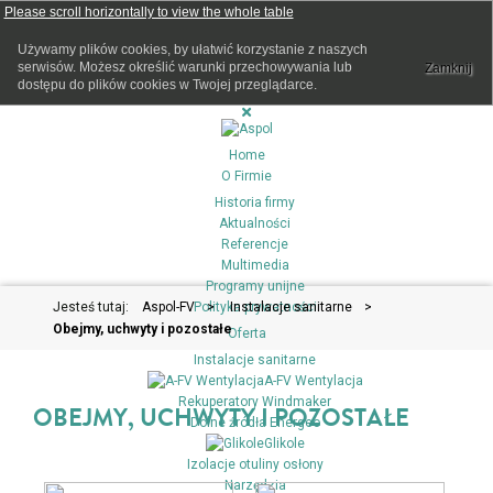
Używamy plików cookies, by ułatwić korzystanie z naszych
serwisów. Możesz określić warunki przechowywania lub
Zamknij
dostępu do plików cookies w Twojej przeglądarce.
Home
O Firmie
Historia firmy
Aktualności
Referencje
Multimedia
Programy unijne
Jesteś tutaj:
Aspol-FV
Polityka prywatności
>
Instalacje sanitarne
>
Obejmy, uchwyty i pozostałe
Oferta
Instalacje sanitarne
A-FV Wentylacja
Rekuperatory Windmaker
OBEJMY, UCHWYTY I POZOSTAŁE
Dolne źródła Energeo
Glikole
Izolacje otuliny osłony
Narzędzia