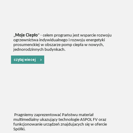
„
Moje Ciepło
” -
celem programu jest wsparcie rozwoju
ogrzewnictwa indywidualnego i rozwoju energetyki
prosumenckiej w obszarze pomp ciepła w nowych,
jednorodzinnych budynkach.
czytaj wiecej
Pragniemy zaprezentować Państwu materiał
multimedialny ukazujący technologie ASPOL FV oraz
funkcjonowanie urządzeń znajdujacych się w ofercie
Spółki.