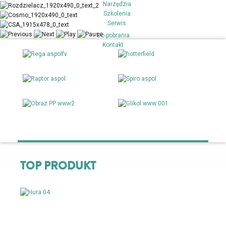
Narzędzia
Szkolenia
Serwis
Do pobrania
Kontakt
DOLNE ŹRÓDŁA
OGRZEWANIE
ENERGEO
PŁASZCZYZNOWE
REKUPERACJA
WENTYLACJA
INSTALACJE
GLIKOLE
SANITARNE
TOP PRODUKT