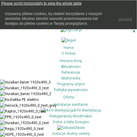
Używamy plików cookies, by ułatwić korzystanie z naszych
serwisów. Możesz określić warunki przechowywania lub
Zamknij
dostępu do plików cookies w Twojej przeglądarce.
Home
O Firmie
Historia firmy
Aktualności
Referencje
Multimedia
Programy unijne
Polityka prywatności
Oferta
Instalacje sanitarne
A-FV Wentylacja
Rekuperatory Windmaker
Dolne źródła Energeo
Glikole
Izolacje otuliny osłony