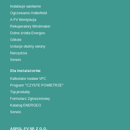
Instalacje sanitarne
Ogrzewanie Hotterfield
A-FV Wentylacja
Rekuperatory Windmaker
Dolne źródła Energeo
Glikole
Izolacje otuliny osłony
Narzędzia
Serwis
Dla Instalatorów
Kalkulator nastaw VFC
Program "CZYSTE POWIETRZE"
Top produkty
Formularz Zgłoszeniowy
Katalog ENERGEO
Serwis
ASPOL-FV SP. Z O.O.