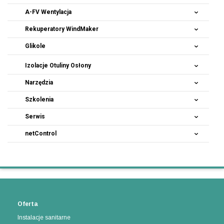
A-FV Wentylacja
Rekuperatory
WindMaker
Glikole
Izolacje Otuliny Osłony
Narzędzia
Szkolenia
Serwis
netControl
Oferta
Instalacje sanitarne