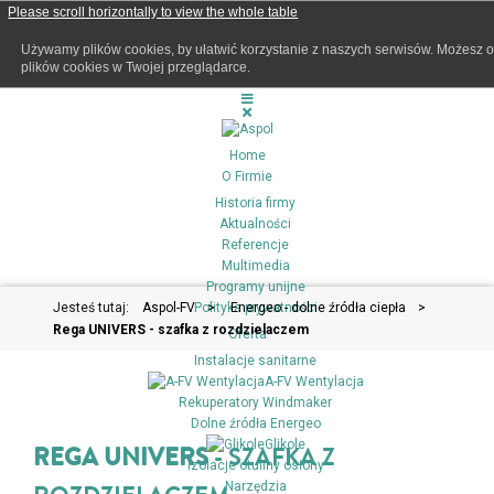
Używamy plików cookies, by ułatwić korzystanie z naszych serwisów. Możesz 
plików cookies w Twojej przeglądarce.
Home
O Firmie
Historia firmy
Aktualności
Referencje
Multimedia
Programy unijne
Jesteś tutaj:
Aspol-FV
Polityka prywatności
>
Energeo - dolne źródła ciepła
>
Rega UNIVERS - szafka z rozdzielaczem
Oferta
Instalacje sanitarne
A-FV Wentylacja
Rekuperatory Windmaker
Dolne źródła Energeo
Glikole
REGA UNIVERS
- SZAFKA Z
Izolacje otuliny osłony
Narzędzia