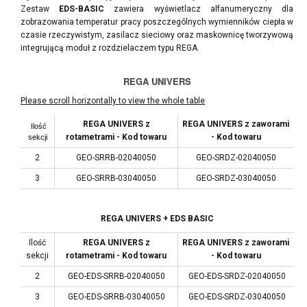
Zestaw
EDS-BASIC
zawiera wyświetlacz alfanumeryczny dla
zobrazowania temperatur pracy poszczególnych wymienników ciepła w
czasie rzeczywistym, zasilacz sieciowy oraz maskownicę tworzywową
integrującą moduł z rozdzielaczem typu REGA.
REGA UNIVERS
REGA UNIVERS z
REGA UNIVERS z zaworami
Ilość
rotametrami - Kod towaru
- Kod towaru
sekcji
2
GEO-SRRB-02040050
GEO-SRDZ-02040050
3
GEO-SRRB-03040050
GEO-SRDZ-03040050
REGA UNIVERS + EDS BASIC
Ilość
REGA UNIVERS z
REGA UNIVERS z zaworami
sekcji
rotametrami - Kod towaru
- Kod towaru
2
GEO-EDS-SRRB-02040050
GEO-EDS-SRDZ-02040050
3
GEO-EDS-SRRB-03040050
GEO-EDS-SRDZ-03040050