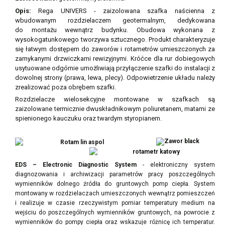
Opis:
Rega UNIVERS
- zaizolowana
szafka naścienna z
wbudowanym rozdzielaczem geotermalnym, dedykowana
do
montażu wewnątrz budynku. O
budowa wykonana z
wysokogatunkowego tworzywa sztucznego.
Produkt charakteryzuje
się łatwym dostępem do zaworów i rotametrów umieszczonych za
zamykanymi drzwiczkami rewizyjnymi.
Króćce dla rur dobiegowych
usytuowane odgórnie umożliwiają przyłączenie szafki do instalacji z
dowolnej strony (prawa, lewa, plecy). Odpowietrzenie układu należy
zrealizować poza obrębem szafki.
Rozdzielacze wielosekcyjne montowane w szafkach są
zaizolowane termicznie dwuskładnikowym poliuretanem, matami ze
spienionego kauczuku oraz twardym styropianem.
EDS – Electronic Diagnostic System
- elektroniczny system
diagnozowania i archiwizacji parametrów pracy poszczególnych
wymienników dolnego źródła do gruntowych pomp ciepła. System
montowany w rozdzielaczach umieszczonych wewnątrz pomieszczeń
i realizuje w czasie rzeczywistym pomiar temperatury medium na
wejściu do poszczególnych wymienników gruntowych, na powrocie z
wymienników do pompy ciepła oraz wskazuje różnicę ich temperatur.