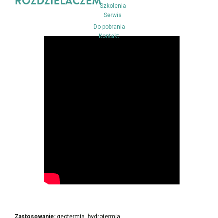
ROZDZIELACZEM
Szkolenia
Serwis
Do pobrania
Kontakt
Zastosowanie:
geotermia, hydrotermia.