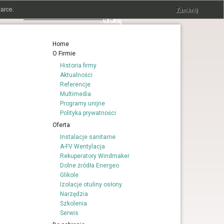
arce.
Zamknij
Home
O Firmie
Historia firmy
Aktualności
Referencje
Multimedia
Programy unijne
Polityka prywatności
Oferta
Instalacje sanitarne
A-FV Wentylacja
Rekuperatory Windmaker
Dolne źródła Energeo
Glikole
Izolacje otuliny osłony
Narzędzia
Szkolenia
Serwis