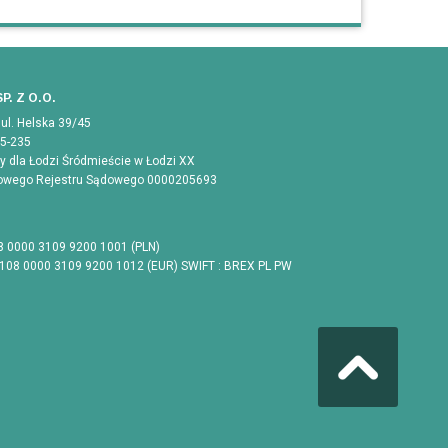
P. Z O.O.
 ul. Helska 39/45
05-235
 dla Łodzi Śródmieście w Łodzi XX
jowego Rejestru Sądowego 0000205693
8 0000 3109 9200 1001 (PLN)
1108 0000 3109 9200 1012 (EUR) SWIFT : BREX PL PW