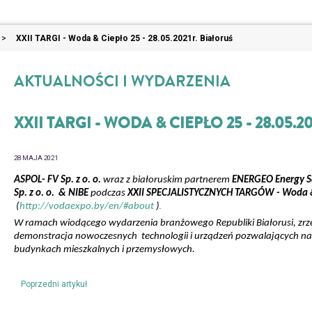
>
XXII TARGI - Woda & Ciepło 25 - 28.05.2021r. Białoruś
AKTUALNOŚCI I WYDARZENIA
XXII TARGI - WODA & CIEPŁO 25 - 28.05.
28 MAJA 2021
ASPOL- FV
Sp. z o. o.
wraz z białoruskim partnerem
ENERGEO Energy S
Sp. z o. o. & NIBE
podczas
XXII SPECJALISTYCZNYCH TARGÓW - Woda 
(
http://vodaexpo.by/en/#about
)
.
W ramach wiodącego wydarzenia branżowego Republiki Białorusi, zrz
demonstracja nowoczesnych technologii i urządzeń pozwalających na r
budynkach mieszkalnych i przemysłowych.
Poprzedni artykuł